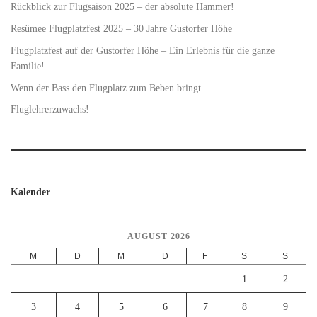
Rückblick zur Flugsaison 2025 – der absolute Hammer!
Resümee Flugplatzfest 2025 – 30 Jahre Gustorfer Höhe
Flugplatzfest auf der Gustorfer Höhe – Ein Erlebnis für die ganze
Familie!
Wenn der Bass den Flugplatz zum Beben bringt
Fluglehrerzuwachs!
Kalender
AUGUST 2026
M
D
M
D
F
S
S
1
2
3
4
5
6
7
8
9