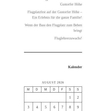
Gustorfer Höhe
Flugplatzfest auf der Gustorfer Höhe –
Ein Erlebnis für die ganze Familie!
Wenn der Bass den Flugplatz zum Beben
bringt
Fluglehrerzuwachs!
Kalender
AUGUST 2026
M
D
M
D
F
S
S
1
2
3
4
5
6
7
8
9