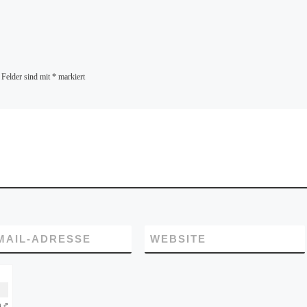
 Felder sind mit
*
markiert
MAIL-ADRESSE
WEBSITE
a ⇗