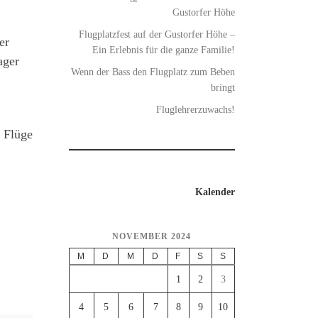
Gustorfer Höhe
Flugplatzfest auf der Gustorfer Höhe –
er
Ein Erlebnis für die ganze Familie!
ager
Wenn der Bass den Flugplatz zum Beben
bringt
Fluglehrerzuwachs!
 Flüge
Kalender
NOVEMBER 2024
M
D
M
D
F
S
S
1
2
3
4
5
6
7
8
9
10